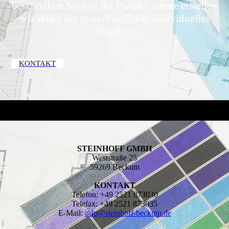
beschreiben Sie uns Ihr Projekt. Gerne erstellen
wir Ihnen ein unverbindliches individuelles
Angebot!
KONTAKT
STEINHOFF GMBH
Weststraße 25
59269 Beckum
KONTAKT
Telefon: +49 2521 873030
Telefax: +49 2521 873035
E-Mail:
info@steinhoff-beckum.de