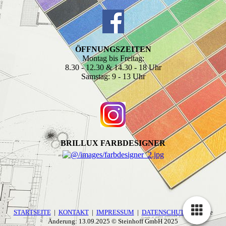
ÖFFNUNGSZEITEN
Montag bis Freitag:
8.30 - 12.30 & 14.30 - 18 Uhr
Samstag: 9 - 13 Uhr
BRILLUX FARBDESIGNER
STARTSEITE
|
KONTAKT
|
IMPRESSUM
|
DATENSCHUTZ
| Letzte
Änderung: 13.09.2025 © Steinhoff GmbH 2025